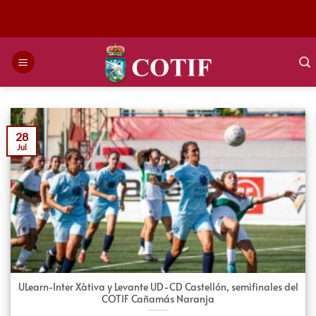
Saltar
al
contenido
28
Jul
ULearn-Inter Xàtiva y Levante UD-CD Castellón, semifinales del
COTIF Cañamás Naranja