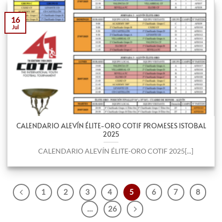
16
Jul
CALENDARIO ALEVÍN ÉLITE-ORO COTIF PROMESES ISTOBAL
2025
CALENDARIO ALEVÍN ÉLITE-ORO COTIF 2025[...]
1
2
3
4
5
6
7
8
…
26