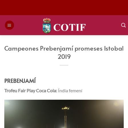
Saltar
al
contenido
Campeones Prebenjamí promeses Istobal
2019
PREBENJAMÍ
Trofeu Fair Play Coca Cola:
Índia femení