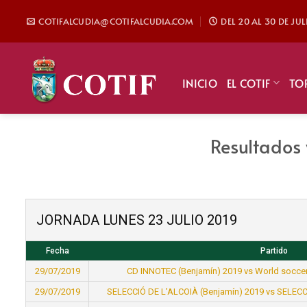
Saltar
COTIFALCUDIA@COTIFALCUDIA.COM
DEL 20 AL 30 DE JU
al
contenido
INICIO
EL COTIF
TO
Resultados 
JORNADA LUNES 23 JULIO 2019
Fecha
Partido
29/07/2019
CD INNOTEC (Benjamín) 2019 vs World socce
29/07/2019
SELECCIÓ DE L’ALCOIÀ (Benjamín) 2019 vs SELEC