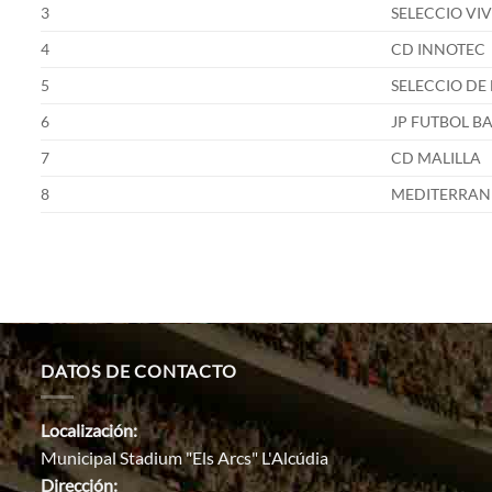
3
SELECCIO VIV
4
CD INNOTEC
5
SELECCIO DE 
6
JP FUTBOL B
7
CD MALILLA
8
MEDITERRAN
DATOS DE CONTACTO
Localización:
Municipal Stadium "Els Arcs" L'Alcúdia
Dirección: