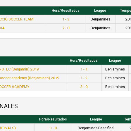
Hora/Resultados
League
Tempo
ECCIÓ SOCCER TEAM
1 - 3
Benjamines
20
DIA
7 - 0
Benjamines
20
Hora/Resultados
League
NOTEC (Benjamín) 2019
1 - 1
Benjamines
 soccer academy (Benjamines) 2019
1 - 2
Benjamines
SOCCER ACADEMY
3 - 0
Benjamines
INALES
Hora/Resultados
League
Tem
IFINALS)
3 - 0
Benjamines Fase final