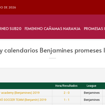
LIO DE 2026
RNEO SUB20
FEMENINO CAÑAMAS NARANJA
PROMESAS 
y calendarios Benjamines promeses 
Hora/Resultados
League
r academy (Benjamines) 2019
2 - 0
Benjamines
CIÓ SOCCER TEAM (Benjamín) 2019
1 - 1
Benjamines