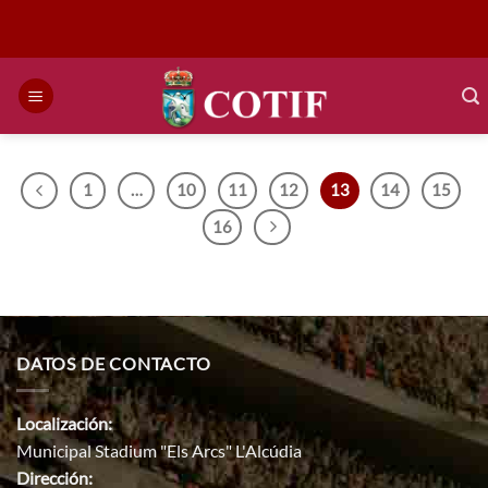
Saltar
al
contenido
1
…
10
11
12
13
14
15
16
DATOS DE CONTACTO
Localización:
Municipal Stadium "Els Arcs" L'Alcúdia
Dirección: