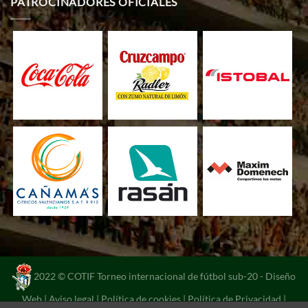
PATROCINADORES OFICIALES
2022 © COTIF Torneo internacional de fútbol sub-20 -
Diseño
Web
|
Aviso legal
|
Política de cookies
|
Política de Privacidad
|