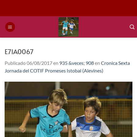
Saltar
al
contenido
E71A0067
Publicado
06/08/2017
en
935 &veces; 908
en
Cronica Sexta
Jornada del COTIF Promeses Istobal (Alevines)