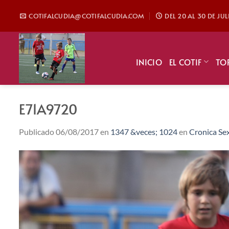
Saltar
COTIFALCUDIA@COTIFALCUDIA.COM
DEL 20 AL 30 DE JU
al
contenido
INICIO
EL COTIF
TO
E71A9720
Publicado
06/08/2017
en
1347 &veces; 1024
en
Cronica Se