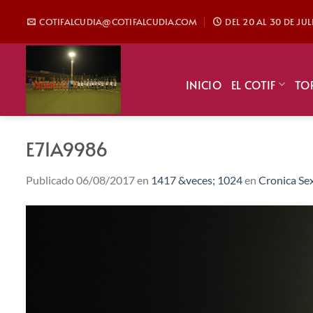
Saltar
COTIFALCUDIA@COTIFALCUDIA.COM
DEL 20 AL 30 DE JU
al
contenido
INICIO
EL COTIF
TO
E71A9986
Publicado
06/08/2017
en
1417 &veces; 1024
en
Cronica Se