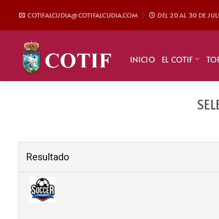
Saltar
COTIFALCUDIA@COTIFALCUDIA.COM
DEL 20 AL 30 DE JU
al
contenido
INICIO
EL COTIF
TO
SEL
Resultado