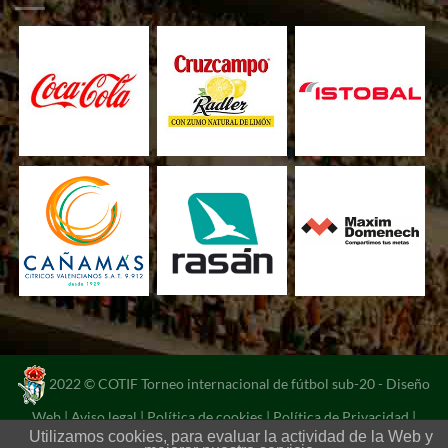
2022 © COTIF Torneo internacional de fútbol sub-20 -
Diseño
Web
|
Aviso legal
|
Política de cookies
|
Política de Privacidad
|
Utilizamos cookies, para evaluar la actividad de la Web y
Portal de transparencia