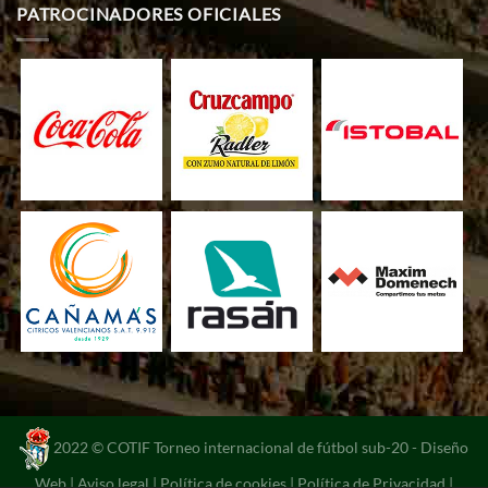
PATROCINADORES OFICIALES
2022 © COTIF Torneo internacional de fútbol sub-20 -
Diseño
Web
|
Aviso legal
|
Política de cookies
|
Política de Privacidad
|