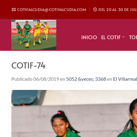
Saltar
COTIFALCUDIA@COTIFALCUDIA.COM
DEL 20 AL 30 DE JU
al
contenido
INICIO
EL COTIF
TO
COTIF-74
Publicado
06/08/2019
en
5052 &veces; 3368
en
El Villarre