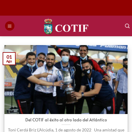
Saltar
al
contenido
01
Ago
Del COTIF al éxito al otro lado del Atlántico
Toni Cerdá Briz L’Alcúdia, 1 de agosto de 2022 Una amistad que