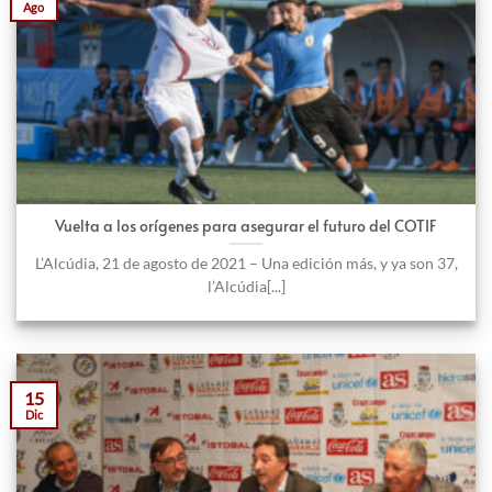
Ago
Vuelta a los orígenes para asegurar el futuro del COTIF
L’Alcúdia, 21 de agosto de 2021 – Una edición más, y ya son 37,
l’Alcúdia[...]
15
Dic