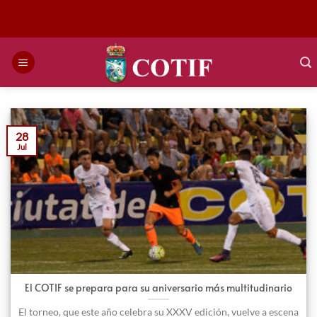
Saltar
al
contenido
28
Jul
El COTIF se prepara para su aniversario más multitudinario
El torneo, que este año celebra su XXXV edición, vuelve a escena