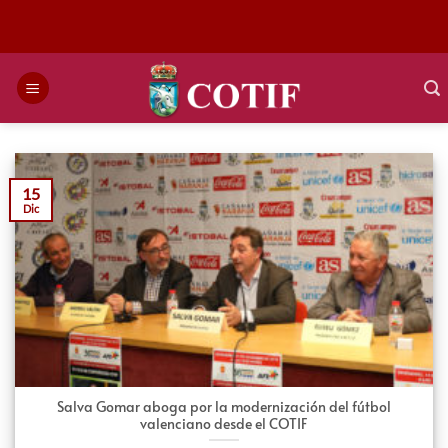
Saltar
al
contenido
15
Dic
Salva Gomar aboga por la modernización del fútbol
valenciano desde el COTIF