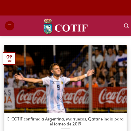
Saltar
al
contenido
09
Ene
El COTIF confirma a Argentina, Marruecos, Qatar e India para
el torneo de 2019