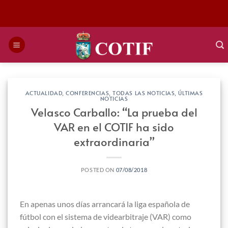
Saltar
al
contenido
ACTUALIDAD
,
CONFERENCIAS
,
TODAS LAS NOTICIAS
,
ÚLTIMAS
NOTICIAS
Velasco Carballo: “La prueba del
VAR en el COTIF ha sido
extraordinaria”
POSTED ON
07/08/2018
En apenas unos días arrancará la liga española de
fútbol con el sistema de videarbitraje (VAR) como