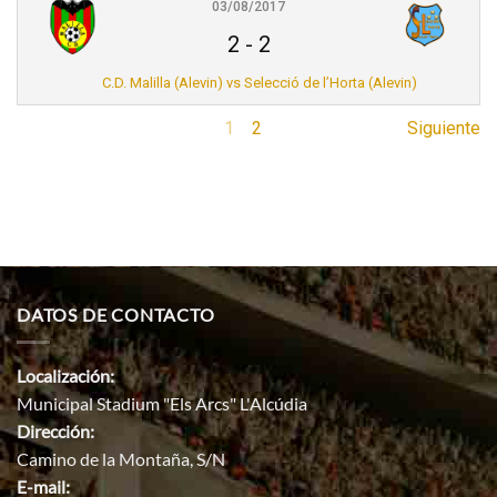
03/08/2017
2
-
2
C.D. Malilla (Alevin) vs Selecció de l’Horta (Alevin)
1
2
Siguiente
DATOS DE CONTACTO
Localización:
Municipal Stadium "Els Arcs" L'Alcúdia
Dirección:
Camino de la Montaña, S/N
E-mail: