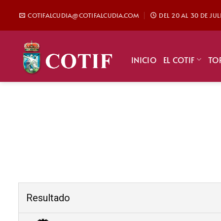
Saltar
COTIFALCUDIA@COTIFALCUDIA.COM
DEL 20 AL 30 DE JU
al
contenido
INICIO
EL COTIF
TO
Resultado