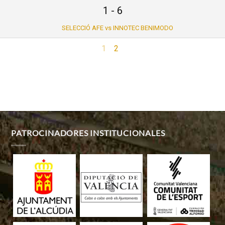
1
-
6
SELECCIÓ AFE vs INNOTEC BENIMODO
1
2
PATROCINADORES INSTITUCIONALES