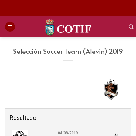
Saltar
al
contenido
Selección Soccer Team (Alevin) 2019
Resultado
04/08/2019