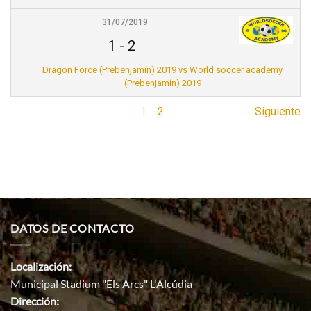
31/07/2019
1
-
2
Dragon Force (Prebenjamín) 2019 vs World soccer academy
(Prebenjamín) 2019
1
2
Siguiente
DATOS DE CONTACTO
Localización:
Municipal Stadium "Els Arcs" L'Alcúdia
Dirección: