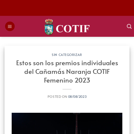
Saltar
al
contenido
SIN CATEGORIZAR
Estos son los premios individuales
del Cañamás Naranja COTIF
Femenino 2023
POSTED ON
08/08/2023