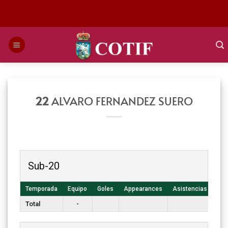
Saltar
al
contenido
22
ALVARO FERNANDEZ SUERO
Sub-20
Temporada
Equipo
Goles
Appearances
Asistencias
T. 
Total
-