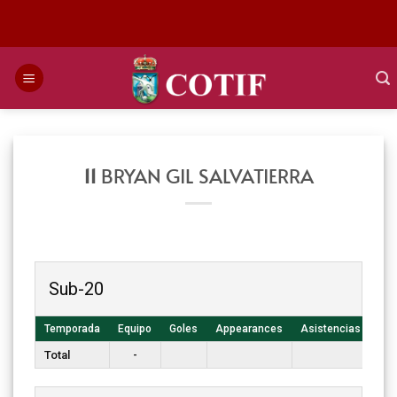
Saltar
al
contenido
11
BRYAN GIL SALVATIERRA
Sub-20
Temporada
Equipo
Goles
Appearances
Asistencias
T. 
Total
-