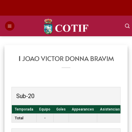
Saltar
al
contenido
1
JOAO VICTOR DONNA BRAVIM
Sub-20
Temporada
Equipo
Goles
Appearances
Asistencias
T. 
Total
-