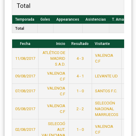
Total
Temporada
Goles
Appearances
Asistencias
T. Amarillas
Total
Fecha
Inicio
Resultado
Visitante
Hora
ATLÉTICO DE
VALENCIA
11/08/2017
MADRID
4 - 3
22:34
C.F
S.A.D.
VALENCIA
09/08/2017
4 - 1
LEVANTE UD
23:15
C.F
VALENCIA
07/08/2017
1 - 0
SANTOS F.C.
23:15
C.F
SELECCIÓN
VALENCIA
05/08/2017
2 - 2
NACIONAL
21:15
C.F
MARRUECOS
SELECCIÓ
VALENCIA
02/08/2017
AUT.
1 - 0
23:15
C.F
VALENCIANA