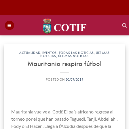
Saltar
al
contenido
ACTUALIDAD
,
EVENTOS
,
TODAS LAS NOTICIAS
,
ÚLTIMAS
NOTICIAS
,
ÚLTIMAS NOTICIAS
Mauritania respira fútbol
POSTED ON
30/07/2019
Mauritania vuelve al Cotif. El país africano regresa al
torneo por el que han pasado Teguedi, Tanji, Abdellahi,
Fody o El Hacen. Llega a l’Alcúdia después de que la