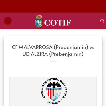
Saltar
al
contenido
CF MALVARROSA (Prebenjamín) vs
UD ALZIRA (Prebenjamín)