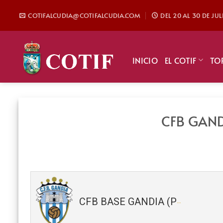
Saltar
COTIFALCUDIA@COTIFALCUDIA.COM
DEL 20 AL 30 DE JU
al
contenido
INICIO
EL COTIF
TO
CFB GAND
CFB BASE GANDIA (Pre-Benjamín) 2018