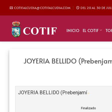
Saltar
COTIFALCUDIA@COTIFALCUDIA.COM
DEL 20 AL 30 DE JU
al
contenido
INICIO
EL COTIF
TO
JOYERIA BELLIDO (Prebenja
JOYERIA BELLIDO (Prebenjamín)
Finalizado