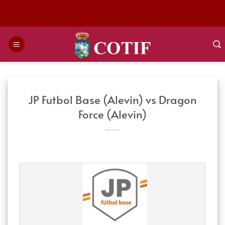
Saltar
al
contenido
JP Futbol Base (Alevin) vs Dragon
Force (Alevin)