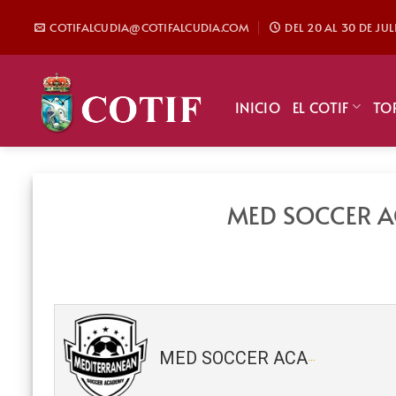
Saltar
COTIFALCUDIA@COTIFALCUDIA.COM
DEL 20 AL 30 DE JU
al
contenido
INICIO
EL COTIF
TO
MED SOCCER AC
MED SOCCER ACADEMY (Prebenjamín) 2018