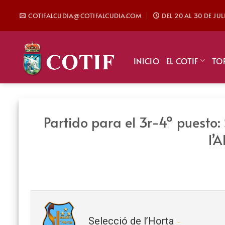
Saltar
COTIFALCUDIA@COTIFALCUDIA.COM
DEL 20 AL 30 DE JU
al
contenido
INICIO
EL COTIF
TO
Partido para el 3r-4º puesto: 
l’
Selecció de l’Horta (Alevin) 2018