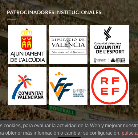
PATROCINADORES INSTITUCIONALES
s cookies, para evaluar la actividad de la Web y mejorar nuestro
 de fútbol sub-20 -
Diseño Web
|
Aviso legal
|
Política de cookies
|
Políti
ra obtener más información o cambiar su configuración,
pulse a