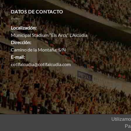
DATOS DE CONTACTO
Localización:
Municipal Stadium "Els Arcs" L'Alcúdia
Dirección:
Camino de la Montaña, S/N
E-mail:
cotifalcudia@cotifalcudia.com
Utilizamo
2022 © COTIF Torneo internacional
Pa