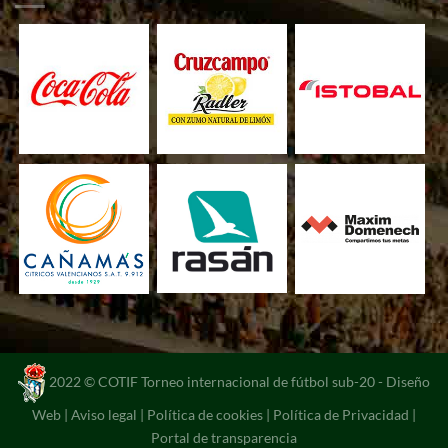
2022 © COTIF Torneo internacional de fútbol sub-20 -
Diseño
Web
|
Aviso legal
|
Política de cookies
|
Política de Privacidad
|
Portal de transparencia