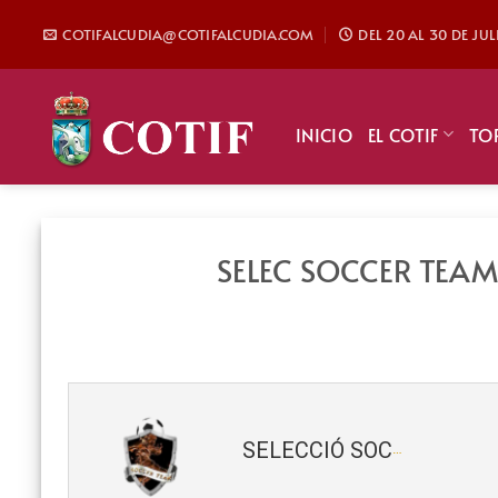
Saltar
COTIFALCUDIA@COTIFALCUDIA.COM
DEL 20 AL 30 DE JU
al
contenido
INICIO
EL COTIF
TO
SELEC SOCCER TEAM
SELECCIÓ SOCCER TEAM (Benjamín) 2019