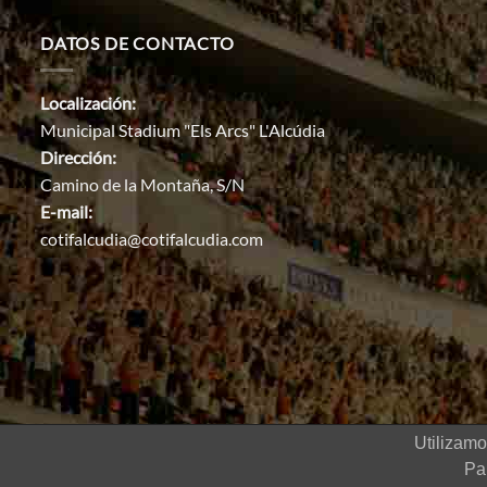
DATOS DE CONTACTO
Localización:
Municipal Stadium "Els Arcs" L'Alcúdia
Dirección:
Camino de la Montaña, S/N
E-mail:
cotifalcudia@cotifalcudia.com
Utilizamo
2022 © COTIF Torneo internacional
Pa