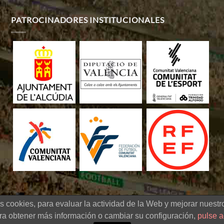
PATROCINADORES INSTITUCIONALES
s cookies, para evaluar la actividad de la Web y mejorar nuestro
 de fútbol sub-20 -
Diseño Web
|
Aviso legal
|
Política de cookies
|
Políti
ra obtener más información o cambiar su configuración,
pulse a