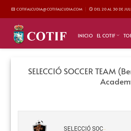
Saltar
COTIFALCUDIA@COTIFALCUDIA.COM
DEL 20 AL 30 DE JU
al
contenido
INICIO
EL COTIF
TO
SELECCIÓ SOCCER TEAM (Ben
Academy
SELECCIÓ SOCCER TEAM (Benjamín) 2019