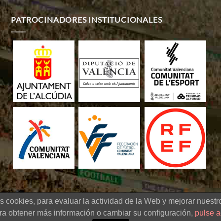
PATROCINADORES INSTITUCIONALES
s cookies, para evaluar la actividad de la Web y mejorar nuestro
 de fútbol sub-20 -
Diseño Web
|
Aviso legal
|
Política de cookies
|
Políti
ra obtener más información o cambiar su configuración,
pulse a