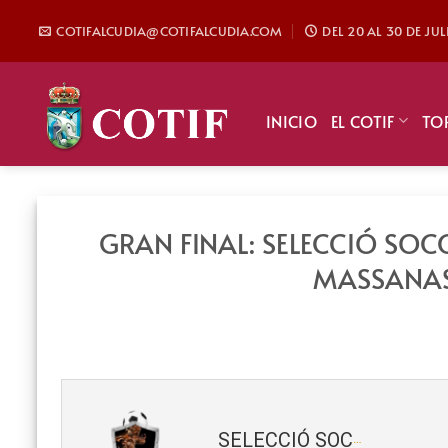
Saltar
COTIFALCUDIA@COTIFALCUDIA.COM
DEL 20 AL 30 DE JU
al
contenido
INICIO
EL COTIF
TO
GRAN FINAL: SELECCIÓ SOCC
MASSANASS
SELECCIÓ SOCCER TEAM (Benjamín) 2021