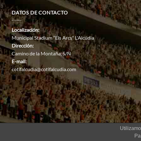
DATOS DE CONTACTO
Localización:
Municipal Stadium "Els Arcs" L'Alcúdia
Dirección:
Camino de la Montaña, S/N
E-mail:
cotifalcudia@cotifalcudia.com
Utilizamo
2022 © COTIF Torneo internacional
Pa