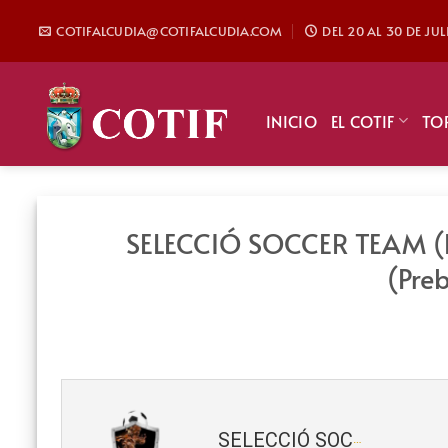
Saltar
COTIFALCUDIA@COTIFALCUDIA.COM
DEL 20 AL 30 DE JU
al
contenido
INICIO
EL COTIF
TO
SELECCIÓ SOCCER TEAM (P
(Pre
SELECCIÓ SOCCER TEAM (Pre-Benjamín) 2019