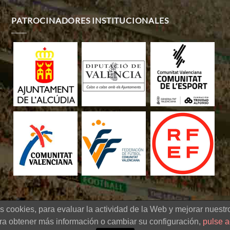
PATROCINADORES INSTITUCIONALES
s cookies, para evaluar la actividad de la Web y mejorar nuestro
 de fútbol sub-20 -
Diseño Web
|
Aviso legal
|
Política de cookies
|
Políti
ra obtener más información o cambiar su configuración,
pulse a