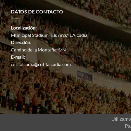
DATOS DE CONTACTO
Localización:
Municipal Stadium "Els Arcs" L'Alcúdia
Dirección:
Camino de la Montaña, S/N
E-mail:
cotifalcudia@cotifalcudia.com
Utilizamo
2022 © COTIF Torneo internacional
Pa