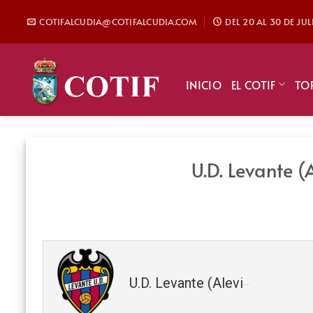
Saltar
COTIFALCUDIA@COTIFALCUDIA.COM
DEL 20 AL 30 DE JU
al
contenido
INICIO
EL COTIF
TO
U.D. Levante (
U.D. Levante (Alevin)