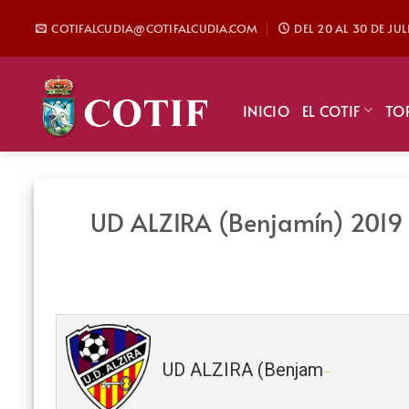
Saltar
COTIFALCUDIA@COTIFALCUDIA.COM
DEL 20 AL 30 DE JU
al
contenido
INICIO
EL COTIF
TO
UD ALZIRA (Benjamín) 2019 
UD ALZIRA (Benjamín) 2019