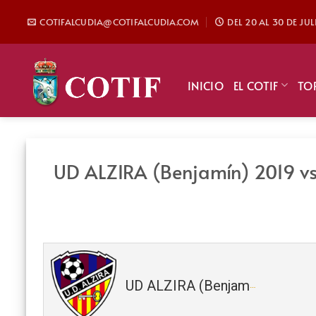
Saltar
COTIFALCUDIA@COTIFALCUDIA.COM
DEL 20 AL 30 DE JU
al
contenido
INICIO
EL COTIF
TO
UD ALZIRA (Benjamín) 2019 vs
UD ALZIRA (Benjamín) 2019