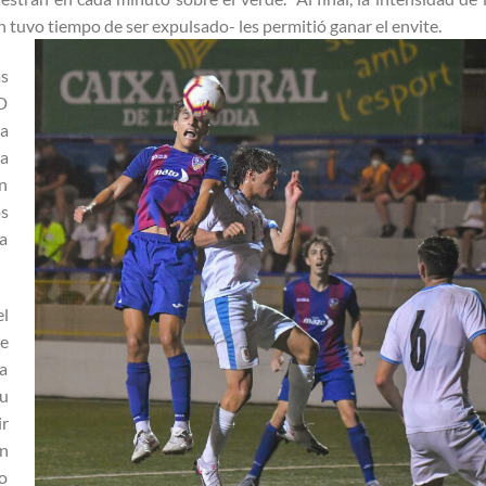
n tuvo tiempo de ser expulsado- les permitió ganar el envite.
s
UD
ra
ja
an
os
na
el
e
ra
Su
ir
on
ro