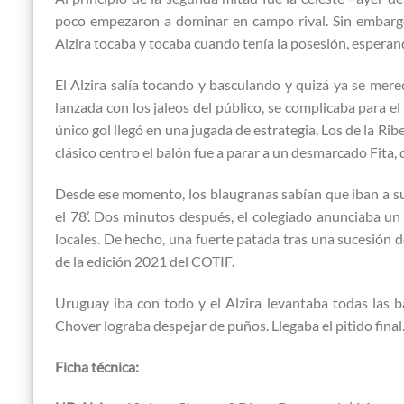
poco empezaron a dominar en campo rival. Sin embargo,
Alzira tocaba y tocaba cuando tenía la posesión, espera
El Alzira salía tocando y basculando y quizá ya se mer
lanzada con los jaleos del público, se complicaba para 
único gol llegó en una jugada de estrategia. Los de la Rib
clásico centro el balón fue a parar a un desmarcado Fita, 
Desde ese momento, los blaugranas sabían que iban a su
el 78’. Dos minutos después, el colegiado anunciaba u
locales. De hecho, una fuerte patada tras una sucesión d
de la edición 2021 del COTIF.
Uruguay iba con todo y el Alzira levantaba todas las b
Chover lograba despejar de puños. Llegaba el pitido final.
Ficha técnica: