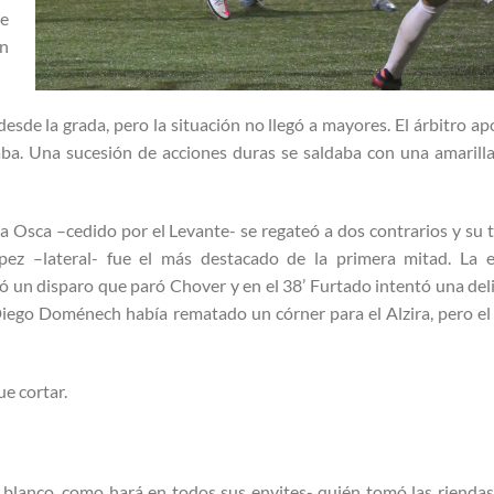
de
an
sde la grada, pero la situación no llegó a mayores. El árbitro ap
aba. Una sucesión de acciones duras se saldaba con una amarilla
na Osca –cedido por el Levante- se regateó a dos contrarios y su t
z –lateral- fue el más destacado de la primera mitad. La 
ó un disparo que paró Chover y en el 38’ Furtado intentó una del
l Diego Doménech había rematado un córner para el Alzira, pero el
e cortar.
e blanco, como hará en todos sus envites- quién tomó las riendas