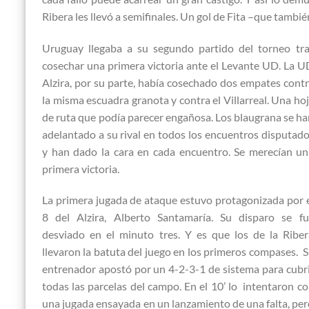
Ribera les llevó a semifinales. Un gol de Fita –que tambié
Uruguay llegaba a su segundo partido del torneo tra
cosechar una primera victoria ante el Levante UD. La 
Alzira, por su parte, había cosechado dos empates cont
la misma escuadra granota y contra el Villarreal. Una ho
de ruta que podía parecer engañosa. Los blaugrana se h
adelantado a su rival en todos los encuentros disputad
y han dado la cara en cada encuentro. Se merecían u
primera victoria.
La primera jugada de ataque estuvo protagonizada por 
8 del Alzira, Alberto Santamaría. Su disparo se fu
desviado en el minuto tres. Y es que los de la Ribe
llevaron la batuta del juego en los primeros compases. 
entrenador apostó por un 4-2-3-1 de sistema para cubr
todas las parcelas del campo. En el 10’ lo intentaron c
una jugada ensayada en un lanzamiento de una falta, pe