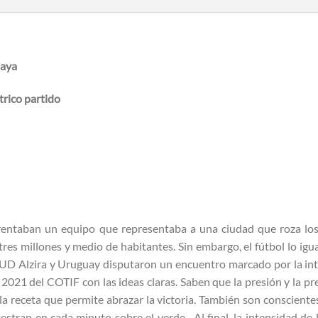
uaya
ctrico partido
frentaban un equipo que representaba a una ciudad que roza lo
res millones y medio de habitantes. Sin embargo, el fútbol lo igua
. UD Alzira y Uruguay disputaron un encuentro marcado por la in
 2021 del COTIF con las ideas claras. Saben que la presión y la pr
la receta que permite abrazar la victoria. También son consciente
estran en cada minuto sobre el verde. Al final, la intensidad de l