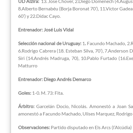
UD Alzira:
13. Jose Chover, 2.Diego Domenech (4.Augusto
8.Alberto Bernabéu (Borja Boronat 70’), 11.Víctor Gadea (
60’) y 22.Dídac Cayo.
Entrenador: José Luis Vidal
Selección nacional de Uruguay:
1
.
Facundo Machado, 2.Ra
6.Rodrigo Cabrera (18. Esteban Silva, 70’), 7.Anderson D
Siri (14.Andrés Madruga, 70), 10.Pablo Furtado (16.Ex
Matturro
Entrenador: Diego Andrés Demarco
Goles:
1-0. M. 73: Fita.
Árbitro:
Garcelán Docio, Nicolás. Amonestó a Joan Sa
amonestó a Facundo Machado, Ulises Marquez, Rodrigo C
Observaciones:
Partido disputado en Els Arcs (l’Alcúdia)