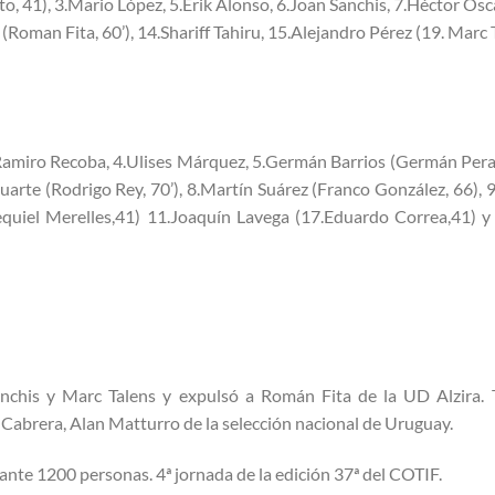
, 41), 3.Mario López, 5.Erik Alonso, 6.Joan Sanchis, 7.Héctor Osc
Roman Fita, 60’), 14.Shariff Tahiru, 15.Alejandro Pérez (19. Marc 
miro Recoba, 4.Ulises Márquez, 5.Germán Barrios (Germán Peralt
uarte (Rodrigo Rey, 70’), 8.Martín Suárez (Franco González, 66), 9
equiel Merelles,41) 11.Joaquín Lavega (17.Eduardo Correa,41) y
nchis y Marc Talens y expulsó a Román Fita de la UD Alzira.
abrera, Alan Matturro de la selección nacional de Uruguay.
 ante 1200 personas. 4ª jornada de la edición 37ª del COTIF.