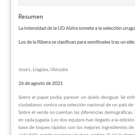
Resumen
La intensidad de la UD Alzira somete a la selección urug
Los de la Ribera se clasifican para semifinales tras un elé
José L. Llagües, l’Alcúdia
26 de agosto de 2021
Sobre el papel podía parecer un duelo desigual. Se en
ciudadanos contra una selección nacional de un país de t
Sobre el verde no cuentan las diferencias demográficas
en cada jugada. Los dos equipos han llegado a la edición
base de toques rápidos son los mejores ingredientes de 
cada fallo puede acarrear un gran castigo. Y así lo demu