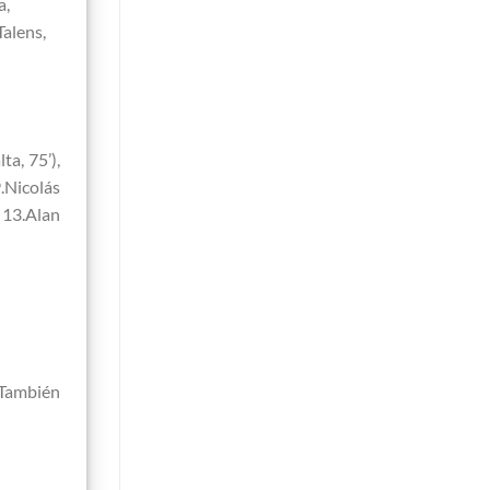
a,
Talens,
a, 75’),
.Nicolás
 13.Alan
 También