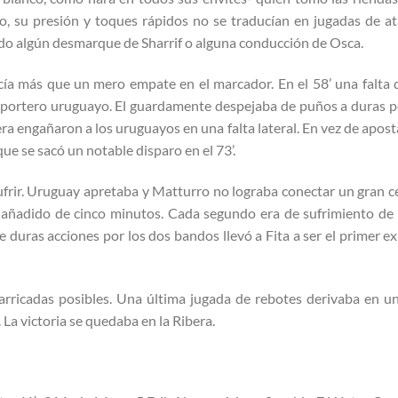
 su presión y toques rápidos no se traducían en jugadas de at
ndo algún desmarque de Sharrif o alguna conducción de Osca.
ecía más que un mero empate en el marcador. En el 58’ una falta 
el portero uruguayo. El guardamente despejaba de puños a duras p
era engañaron a los uruguayos en una falta lateral. En vez de apost
que se sacó un notable disparo en el 73’.
frir. Uruguay apretaba y Matturro no lograba conectar un gran c
n añadido de cinco minutos. Cada segundo era de sufrimiento de 
e duras acciones por los dos bandos llevó a Fita a ser el primer e
arricadas posibles. Una última jugada de rebotes derivaba en un
 La victoria se quedaba en la Ribera.