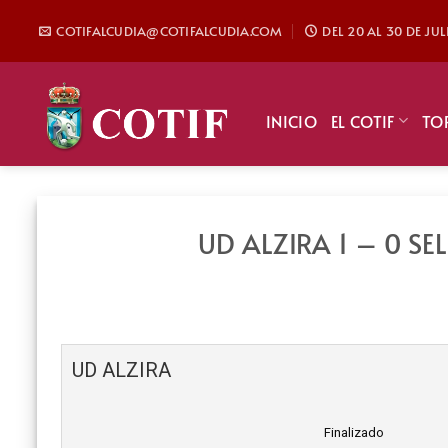
Saltar
COTIFALCUDIA@COTIFALCUDIA.COM
DEL 20 AL 30 DE JU
al
contenido
INICIO
EL COTIF
TO
UD ALZIRA 1 – 0 S
UD ALZIRA
Finalizado