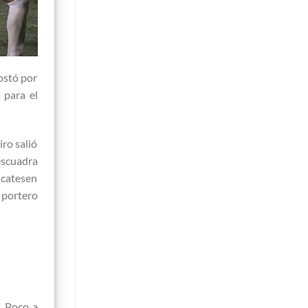
ostó por
 para el
iro salió
escuadra
icatesen
 portero
. Poco a