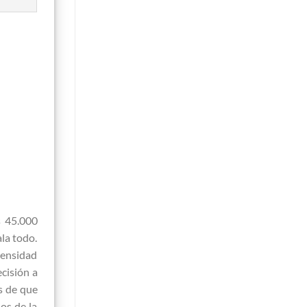
s 45.000
la todo.
tensidad
ecisión a
s de que
os de la