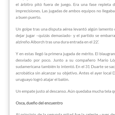
el árbitro pitó fuera de juego. Era una fase repleta 
imprecisiones. Las jugadas de ambos equipos no llegab
a buen puerto.
Un golpe tras una disputa aérea levantó algún lamento de
dejar jugar –quizás demasiado- y el partido se embarr
alzireño Alborch tras una dura entrada en el 22’.
Y en estas llegó la primera jugada de mérito. El blaugra
desviado por poco. Junto a su compañero Mario Lópe
sudamericana también lo intentó. En el 31 Duarte se sac
acrobática sin alcanzar su objetivo. Antes el ayer loca
uruguayo logró atajar el balón.
Un empate justo al descanso. Aún quedaba mucha tela qu
Osca, dueño del encuentro
Al principio de la segunda mitad fue la celeste –ayer d