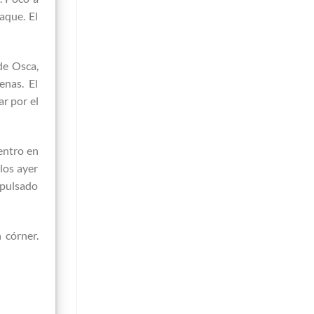
aque. El
de Osca,
enas. El
ar por el
entro en
los ayer
xpulsado
 córner.