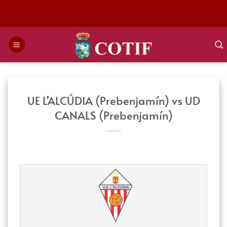
Saltar
al
contenido
UE L’ALCÚDIA (Prebenjamín) vs UD
CANALS (Prebenjamín)