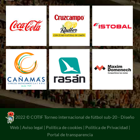
2022 © COTIF Torneo internacional de fútbol sub-20 -
Diseño
Web
|
Aviso legal
|
Política de cookies
|
Política de Privacidad
|
Portal de transparencia