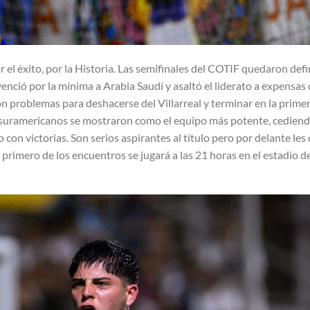
or el éxito, por la Historia. Las semifinales del COTIF quedaron def
 venció por la mínima a Arabia Saudí y asaltó el liderato a expensas
n problemas para deshacerse del Villarreal y terminar en la prime
 Los suramericanos se mostraron como el equipo más potente, cedien
con victorias. Son serios aspirantes al título pero por delante le
l primero de los encuentros se jugará a las 21 horas en el estadio de