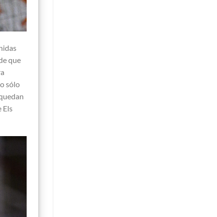
inidas
 de que
ra
do sólo
s quedan
 Els