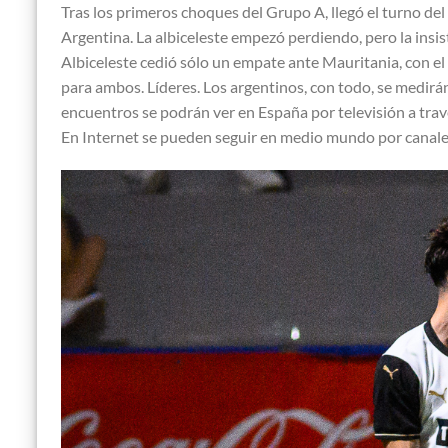
Tras los primeros choques del Grupo A, llegó el turno del
Argentina. La albiceleste empezó perdiendo, pero la insis
Albiceleste cedió sólo un empate ante Mauritania, con e
para ambos. Líderes. Los argentinos, con todo, se medirán
encuentros se podrán ver en España por televisión a trav
En Internet se pueden seguir en medio mundo por canal