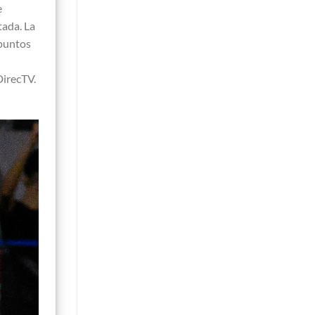
e
tada. La
 puntos
DirecTV.