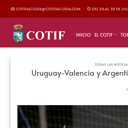
Saltar
COTIFALCUDIA@COTIFALCUDIA.COM
DEL 20 AL 30 DE JU
al
contenido
INICIO
EL COTIF
TO
TODAS LAS NOTICIA
Uruguay-Valencia y Argenti