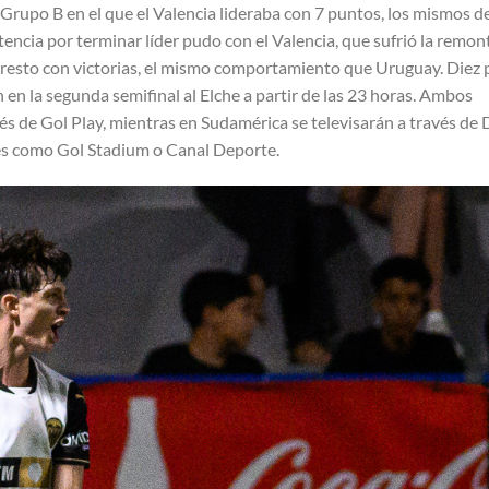
 Grupo B en el que el Valencia lideraba con 7 puntos, los mismos d
tencia por terminar líder pudo con el Valencia, que sufrió la remon
l resto con victorias, el mismo comportamiento que Uruguay. Diez
 en la segunda semifinal al Elche a partir de las 23 horas. Ambos
és de Gol Play, mientras en Sudamérica se televisarán a través de 
es como Gol Stadium o Canal Deporte.