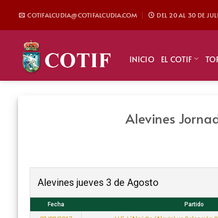
Saltar
COTIFALCUDIA@COTIFALCUDIA.COM
DEL 20 AL 30 DE JU
al
contenido
INICIO
EL COTIF
TO
Alevines Jorna
Alevines jueves 3 de Agosto
Fecha
Partido