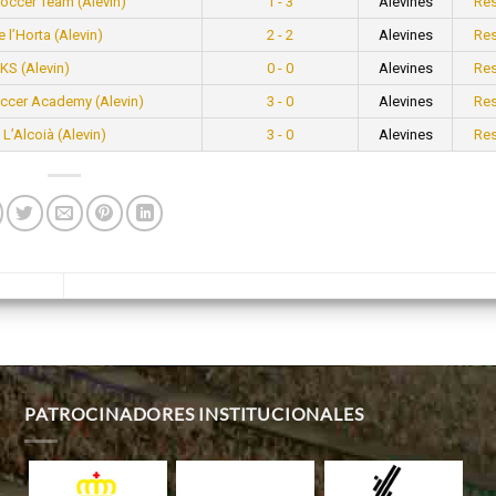
Soccer Team (Alevin)
1 - 3
Alevines
Re
e l’Horta (Alevin)
2 - 2
Alevines
Re
KS (Alevin)
0 - 0
Alevines
Re
Soccer Academy (Alevin)
3 - 0
Alevines
Re
 L’Alcoià (Alevin)
3 - 0
Alevines
Re
PATROCINADORES INSTITUCIONALES