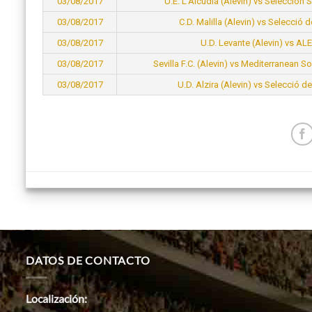
03/08/2017
U.E. L’Alcúdia (Alevin) vs Selección 
03/08/2017
C.D. Malilla (Alevin) vs Selecció d
03/08/2017
U.D. Levante (Alevin) vs ALE
03/08/2017
Sevilla F.C. (Alevin) vs Mediterranean 
03/08/2017
U.D. Alzira (Alevin) vs Selecció de
DATOS DE CONTACTO
Localización: