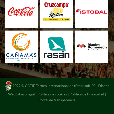
2022 © COTIF Torneo internacional de fútbol sub-20 -
Diseño
Web
|
Aviso legal
|
Política de cookies
|
Política de Privacidad
|
Portal de transparencia