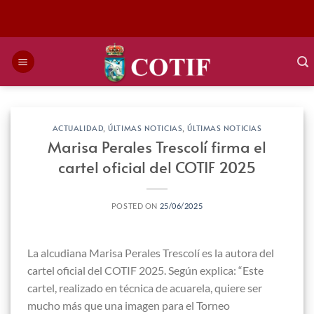
Saltar
al
contenido
ACTUALIDAD
,
ÚLTIMAS NOTICIAS
,
ÚLTIMAS NOTICIAS
Marisa Perales Trescolí firma el
cartel oficial del COTIF 2025
POSTED ON
25/06/2025
La alcudiana Marisa Perales Trescolí es la autora del
cartel oficial del COTIF 2025. Según explica: “Este
cartel, realizado en técnica de acuarela, quiere ser
mucho más que una imagen para el Torneo