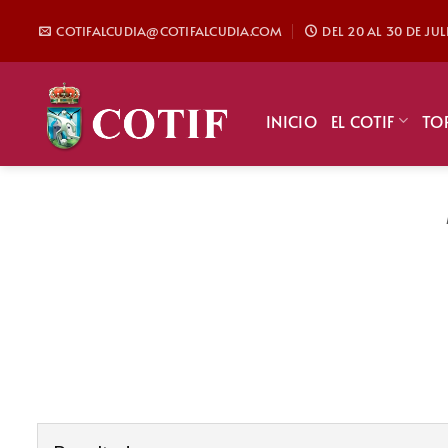
Saltar
COTIFALCUDIA@COTIFALCUDIA.COM
DEL 20 AL 30 DE JU
al
contenido
INICIO
EL COTIF
TO