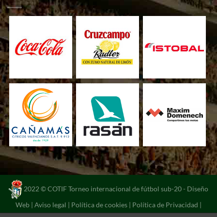
2022 © COTIF Torneo internacional de fútbol sub-20 -
Diseño
Web
|
Aviso legal
|
Política de cookies
|
Política de Privacidad
|
Portal de transparencia