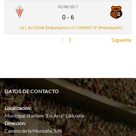
02/08/2017
0
-
6
UE L’ALCÚDIA (Prebenjamín) vs TORRENT CF (Prebenjamín)
1
2
Siguiente
DATOS DE CONTACTO
Localización:
Municipal Stadium "Els Arcs" L'Alcúdia
Dirección:
Camino de la Montaña, S/N